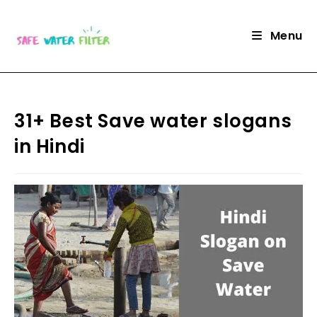
Skip
to
Menu
content
31+ Best Save water slogans
in Hindi